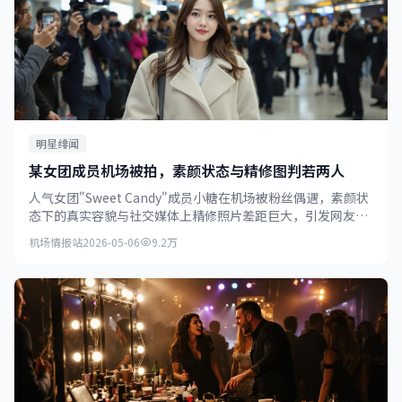
明星绯闻
某女团成员机场被拍，素颜状态与精修图判若两人
人气女团"Sweet Candy"成员小糖在机场被粉丝偶遇，素颜状
态下的真实容貌与社交媒体上精修照片差距巨大，引发网友热
议。
机场情报站
2026-05-06
9.2万