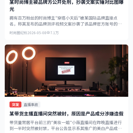
某时尚博主被品牌方公开处刑，抄袭文案实锤对比图曝
光
拥有百万粉丝的时尚博主"穿搭小天后"被某国际品牌直接点
名，称其发布的品牌测评视频文案抄袭了该品牌官方账号的内
容，对比图证据确凿。
时尚圈纪检
2026-05-08
7.1万
突发
直播事故
某带货主播直播间突然被封，原因是产品成分涉嫌造假
带货量常居平台前三的"美妆一姐"小薇直播间在昨晚直播进行
到一半时突然被封禁，平台公告显示系其推广的美白产品成分