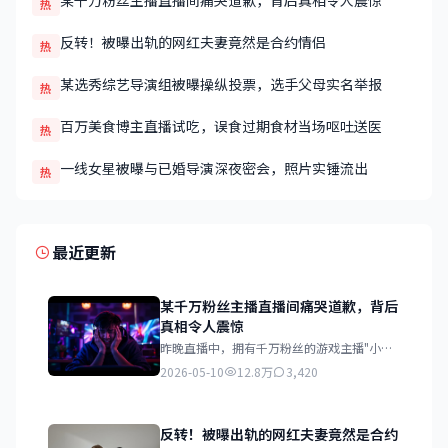
某千万粉丝主播直播间痛哭道歉，背后真相令人震惊
热
反转！被曝出轨的网红夫妻竟然是合约情侣
热
某选秀综艺导演组被曝操纵投票，选手父母实名举报
热
百万美食博主直播试吃，误食过期食材当场呕吐送医
热
一线女星被曝与已婚导演深夜密会，照片实锤流出
热
最近更新
某千万粉丝主播直播间痛哭道歉，背后
真相令人震惊
昨晚直播中，拥有千万粉丝的游戏主播"小霸
王"突然情绪崩溃，在镜头前痛哭流涕向粉丝
2026-05-10
12.8万
3,420
道歉。据知情人士透露，这次道歉与近期被曝
光的税务问题有关。
反转！被曝出轨的网红夫妻竟然是合约