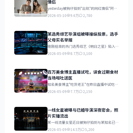
情侣
yesterday被狗仔拍到"出轨"的网红情侣"阿强
与小美"今日发布联合声明，承认两人从始至
2026-05-10
9.6万
2,780
终都是合约情侣关系，所有甜蜜互动均为剧本
安排。
某选秀综艺导演组被曝操纵投票，选手
父母实名举报
刚刚结束的热门选秀综艺《明日之星》陷入投
票造假风波。三名被淘汰选手的父母联合向广
2026-05-09
8.7万
3,100
电总局实名举报，称导演组存在严重操纵投票
数据的行为。
百万美食博主直播试吃，误食过期食材
当场呕吐送医
知名美食博主"吃货老王"在昨日直播中试吃某
品牌速食产品，食用后因食材过期导致急性肠
2026-05-09
7.7万
2,150
胃炎发作，当场呕吐不止，直播被迫中断并紧
急送医。
一线女星被曝与已婚导演深夜密会，照
片实锤流出
某一线流量女星近日被狗仔拍到与某知名已婚
导演深夜在酒店密会长达三小时，多张亲密照
2026-05-09
14.5万
5,200
片在网络流传，引发轩然大波。