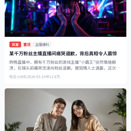
突发
置顶
主播爆料
某千万粉丝主播直播间痛哭道歉，背后真相令人震惊
昨晚直播中，拥有千万粉丝的游戏主播"小霸王"突然情绪崩
溃，在镜头前痛哭流涕向粉丝道歉。据知情人士透露，这次道
歉与近期被曝光的税务问题有关。
吃瓜小分队
2026-05-10
12.8万