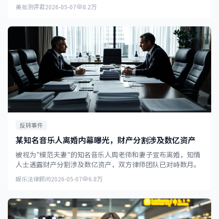
涉嫌造假。
美妆测评君
2026-05-07
8.2万
反转事件
某知名音乐人离婚内幕曝光，财产分割涉及数亿资产
被视为"模范夫妻"的知名音乐人周老师和妻子宣布离婚，知情
人士透露财产分割涉及数亿资产，双方律师团队已对峙数月。
娱乐法律顾问
2026-05-07
6.8万