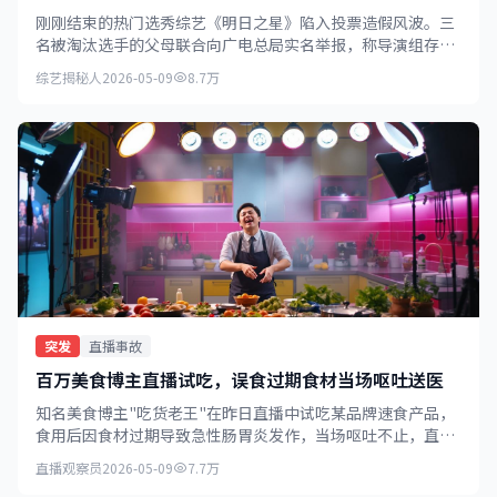
刚刚结束的热门选秀综艺《明日之星》陷入投票造假风波。三
名被淘汰选手的父母联合向广电总局实名举报，称导演组存在
严重操纵投票数据的行为。
综艺揭秘人
2026-05-09
8.7万
突发
直播事故
百万美食博主直播试吃，误食过期食材当场呕吐送医
知名美食博主"吃货老王"在昨日直播中试吃某品牌速食产品，
食用后因食材过期导致急性肠胃炎发作，当场呕吐不止，直播
被迫中断并紧急送医。
直播观察员
2026-05-09
7.7万