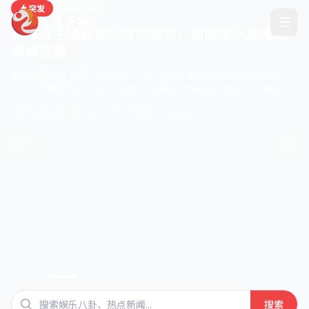
突发
直播事故
吃瓜大赛
某带货主播直播间突然被封，原因是产品成分
涉嫌造假
带货量常居平台前三的"美妆一姐"小薇直播间在昨晚直播进行到一
半时突然被封禁，平台公告显示系其推广的美白产品成分涉嫌造
假。
美妆测评君
2026-05-07 23:10
8.2万阅读
搜索