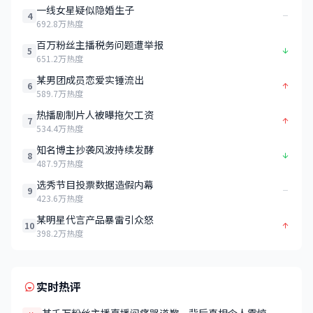
一线女星疑似隐婚生子
4
692.8万热度
百万粉丝主播税务问题遭举报
5
651.2万热度
某男团成员恋爱实锤流出
6
589.7万热度
热播剧制片人被曝拖欠工资
7
534.4万热度
知名博主抄袭风波持续发酵
8
487.9万热度
选秀节目投票数据造假内幕
9
423.6万热度
某明星代言产品暴雷引众怒
10
398.2万热度
实时热评