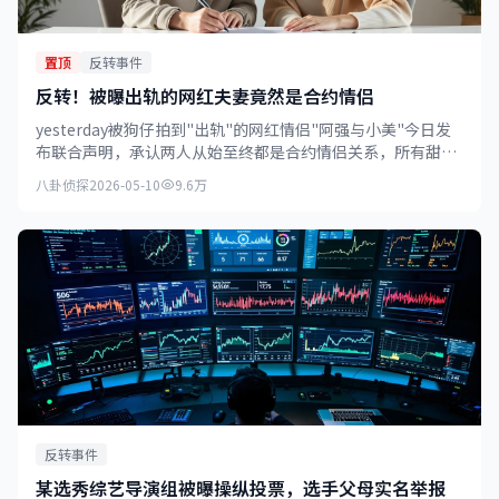
置顶
反转事件
反转！被曝出轨的网红夫妻竟然是合约情侣
yesterday被狗仔拍到"出轨"的网红情侣"阿强与小美"今日发
布联合声明，承认两人从始至终都是合约情侣关系，所有甜蜜
互动均为剧本安排。
八卦侦探
2026-05-10
9.6万
反转事件
某选秀综艺导演组被曝操纵投票，选手父母实名举报