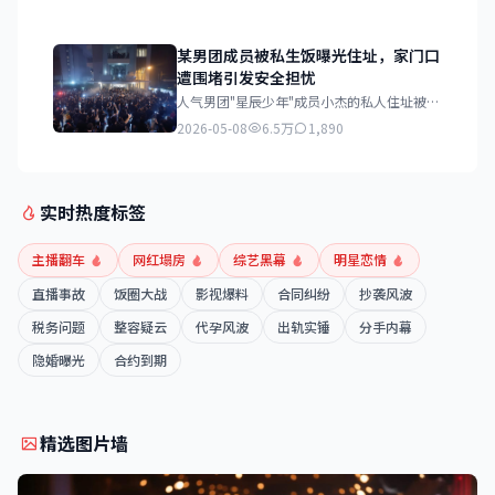
某男团成员被私生饭曝光住址，家门口
遭围堵引发安全担忧
人气男团"星辰少年"成员小杰的私人住址被私
生饭曝光，近日其家门口每天聚集数十名粉
2026-05-08
6.5万
1,890
丝，严重影响居民正常生活和该成员的人身安
全。
实时热度标签
主播翻车
网红塌房
综艺黑幕
明星恋情
直播事故
饭圈大战
影视爆料
合同纠纷
抄袭风波
税务问题
整容疑云
代孕风波
出轨实锤
分手内幕
隐婚曝光
合约到期
精选图片墙