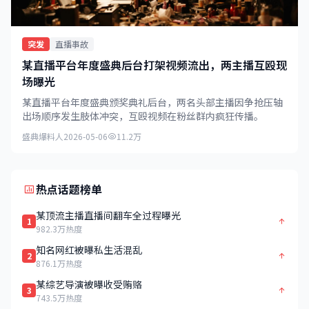
突发
直播事故
某直播平台年度盛典后台打架视频流出，两主播互殴现
场曝光
某直播平台年度盛典颁奖典礼后台，两名头部主播因争抢压轴
出场顺序发生肢体冲突，互殴视频在粉丝群内疯狂传播。
盛典爆料人
2026-05-06
11.2万
热点话题榜单
某顶流主播直播间翻车全过程曝光
1
982.3万热度
知名网红被曝私生活混乱
2
876.1万热度
某综艺导演被曝收受贿赂
3
743.5万热度